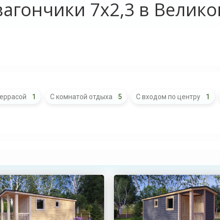
агончики 7х2,3 в Велик
террасой
1
С комнатой отдыха
5
С входом по центру
1