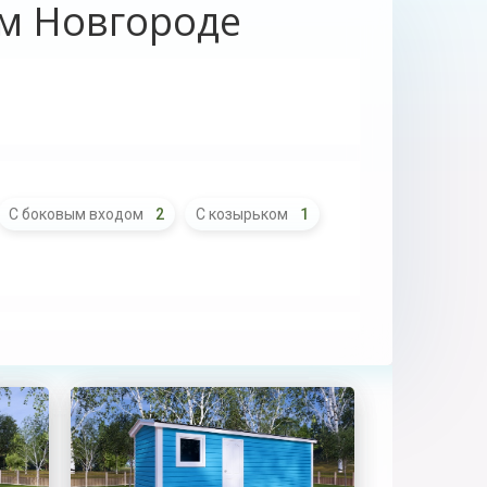
ом Новгороде
С боковым входом
2
С козырьком
1