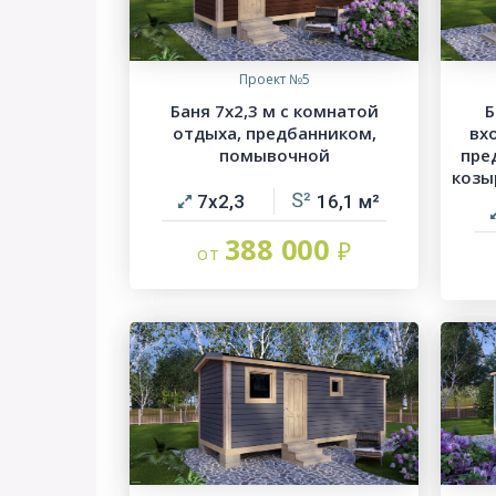
Проект №5
Баня 7х2,3 м с комнатой
Б
отдыха, предбанником,
вх
помывочной
пре
козы
7х2,3
16,1
388 000