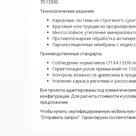
70.13330.
Технологические решения:
Каркасные системы из строганого сухо
Брусовые конструкции из профилирован
Многослойное утепление минераловатн
Противопожарная обработка антипирен
Пароизоляционные мембраны с индексо
Производственные стандарты:
Соблюдение нормативов СП 64.13330 п
Герметизация узлов примыканий по ГО
Контроль влажности древесины в пред
Усиление каркаса ригелями и раскосам
Все проекты адаптированы под климатические
конфигурации. Для расчета стоимости и услов
предложение.
Чтобы купить сертифицированную мобильную б
"Отправить запрос". Гарантируем соответстви