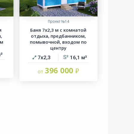
Проект №14
м
Баня 7х2,3 м с комнатой
,
отдыха, предбанником,
ом
помывочной, входом по
центру
7х2,3
16,1
396 000