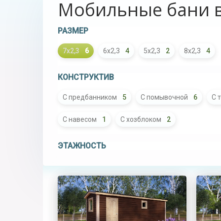
Мобильные бани в
РАЗМЕР
7х2,3
6
6х2,3
4
5х2,3
2
8х2,3
4
КОНСТРУКТИВ
С предбанником
5
С помывочной
6
С 
С навесом
1
С хозблоком
2
ЭТАЖНОСТЬ