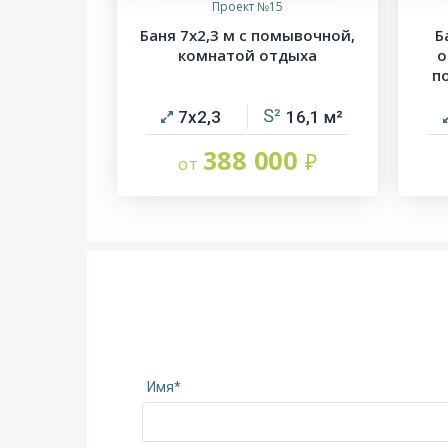
Проект №15
Баня 7х2,3 м с помывочной,
Б
комнатой отдыха
о
п
7х2,3
16,1
388 000
Имя*