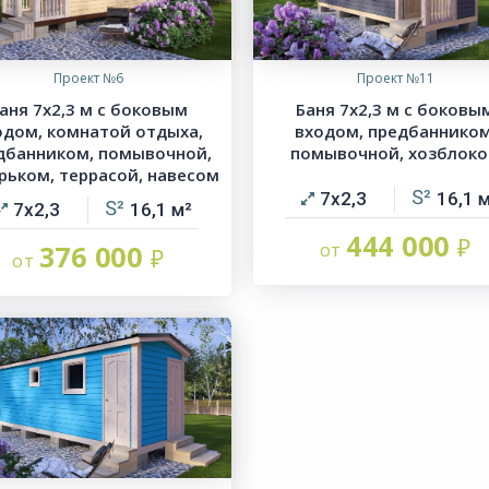
Проект №6
Проект №11
аня 7х2,3 м с боковым
Баня 7х2,3 м с боковы
одом, комнатой отдыха,
входом, предбанником
дбанником, помывочной,
помывочной, хозблок
рьком, террасой, навесом
7х2,3
16,1
7х2,3
16,1
444 000
376 000