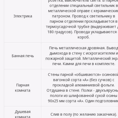
розетка, выключатель света. В парно
отделении специальный светильник в
металлической оправе с керамически
Электрика
патроном. Провод к светильнику в
парном отделении прокладывается в
термоусадочной трубке (выдерживает 
180 градусов). Провода укладываются 
короб.
Печь металлическая дровяная. Выво
дымохода в стену с искрогасителем и
Банная печь
пожарной защитой. Металлический экр
печи. Камни для печи в комплекте.
Стены парной «обшиваются» осиново
вагонкой сорта «А» (без сучков) с
Парная
прокладкой алюминиевой фольги.
комната
Отдушина в стене. Полки - двухъярусн
пологи из шлифованной сухой осины
90х25 мм сорта «А». Один подголовник
Душевая
Слив в полу (по желанию заказчика).
комната