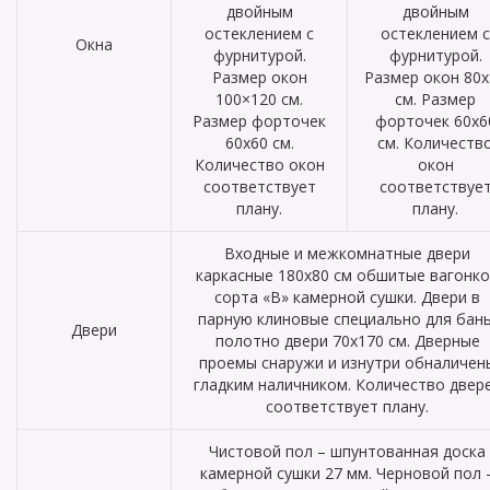
двойным
двойным
остеклением с
остеклением с
Окна
фурнитурой.
фурнитурой.
Размер окон
Размер окон 80х
100×120 см.
см. Размер
Размер форточек
форточек 60х6
60х60 см.
см. Количеств
Количество окон
окон
соответствует
соответствуе
плану.
плану.
Входные и межкомнатные двери
каркасные 180х80 см обшитые вагонк
сорта «В» камерной сушки. Двери в
парную клиновые специально для бань
Двери
полотно двери 70х170 см. Дверные
проемы снаружи и изнутри обналичен
гладким наличником. Количество двер
соответствует плану.
Чистовой пол – шпунтованная доска
камерной сушки 27 мм. Черновой пол 