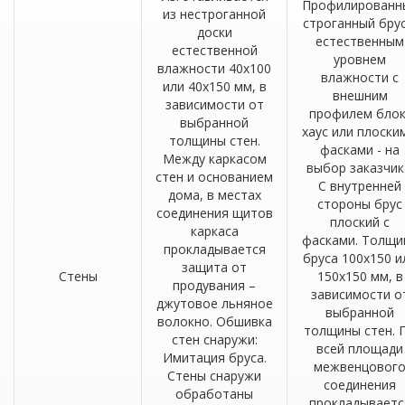
Профилированн
из нестроганной
строганный брус
доски
естественным
естественной
уровнем
влажности 40х100
влажности с
или 40х150 мм, в
внешним
зависимости от
профилем блок
выбранной
хаус или плоски
толщины стен.
фасками - на
Между каркасом
выбор заказчик
стен и основанием
С внутренней
дома, в местах
стороны брус
соединения щитов
плоский с
каркаса
фасками. Толщи
прокладывается
бруса 100х150 и
защита от
Стены
150х150 мм, в
продувания –
зависимости о
джутовое льняное
выбранной
волокно. Обшивка
толщины стен. 
стен снаружи:
всей площади
Имитация бруса.
межвенцовог
Стены снаружи
соединения
обработаны
прокладываетс